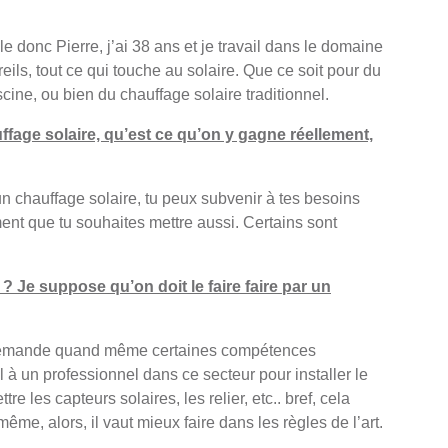
le donc Pierre, j’ai 38 ans et je travail dans le domaine
ils, tout ce qui touche au solaire. Que ce soit pour du
cine, ou bien du chauffage solaire traditionnel.
ffage solaire, qu’est ce qu’on y gagne réellement,
n chauffage solaire, tu peux subvenir à tes besoins
ent que tu souhaites mettre aussi. Certains sont
? Je suppose qu’on doit le faire faire par un
a demande quand même certaines compétences
el à un professionnel dans ce secteur pour installer le
ttre les capteurs solaires, les relier, etc.. bref, cela
e, alors, il vaut mieux faire dans les règles de l’art.