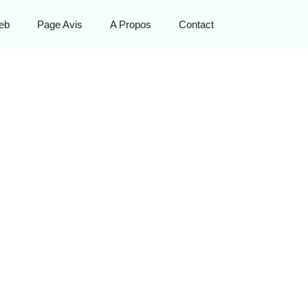
eb
Page Avis
A Propos
Contact