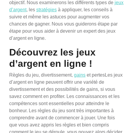
objectif. Nous examinerons les différents types de
jeux
d’argent
, les
stratégies
à appliquer, les conseils à
suivre et même les astuces pour augmenter vos
chances de gagner. Nous vous guiderons étape par
étape pour vous aider à devenir un expert des jeux
d’argent en ligne.
Découvrez les jeux
d’argent en ligne !
Règles du jeu, divertissement,
gains
et pertesLes jeux
d’argent en ligne peuvent offrir une variété de
divertissement et des possibilités de gains, si vous
savez comment en profiter. Les connaissances et les
compétences sont essentielles pour atteindre le
bonheur. Les règles du jeu sont très importantes à
comprendre avant de commencer à jouer. Une fois
que vous avez appris les règles et bien compris
comment le jeu se déroule, vous pouvez alors décider