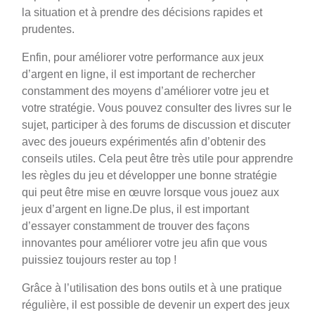
la situation et à prendre des décisions rapides et
prudentes.
Enfin, pour améliorer votre performance aux jeux
d’argent en ligne, il est important de rechercher
constamment des moyens d’améliorer votre jeu et
votre stratégie. Vous pouvez consulter des livres sur le
sujet, participer à des forums de discussion et discuter
avec des joueurs expérimentés afin d’obtenir des
conseils utiles. Cela peut être très utile pour apprendre
les règles du jeu et développer une bonne stratégie
qui peut être mise en œuvre lorsque vous jouez aux
jeux d’argent en ligne.De plus, il est important
d’essayer constamment de trouver des façons
innovantes pour améliorer votre jeu afin que vous
puissiez toujours rester au top !
Grâce à l’utilisation des bons outils et à une pratique
régulière, il est possible de devenir un expert des jeux