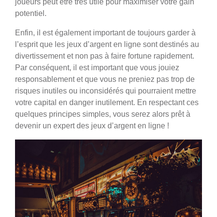
joueurs peut être très utile pour maximiser votre gain
potentiel.
Enfin, il est également important de toujours garder à
l’esprit que les jeux d’argent en ligne sont destinés au
divertissement et non pas à faire fortune rapidement.
Par conséquent, il est important que vous jouiez
responsablement et que vous ne preniez pas trop de
risques inutiles ou inconsidérés qui pourraient mettre
votre capital en danger inutilement. En respectant ces
quelques principes simples, vous serez alors prêt à
devenir un expert des jeux d’argent en ligne !