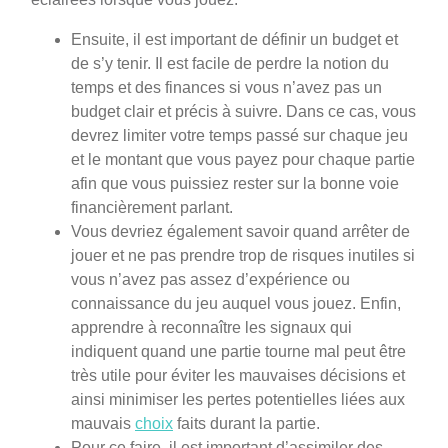
Ensuite, il est important de définir un budget et
de s’y tenir. Il est facile de perdre la notion du
temps et des finances si vous n’avez pas un
budget clair et précis à suivre. Dans ce cas, vous
devrez limiter votre temps passé sur chaque jeu
et le montant que vous payez pour chaque partie
afin que vous puissiez rester sur la bonne voie
financièrement parlant.
Vous devriez également savoir quand arrêter de
jouer et ne pas prendre trop de risques inutiles si
vous n’avez pas assez d’expérience ou
connaissance du jeu auquel vous jouez. Enfin,
apprendre à reconnaître les signaux qui
indiquent quand une partie tourne mal peut être
très utile pour éviter les mauvaises décisions et
ainsi minimiser les pertes potentielles liées aux
mauvais
choix
faits durant la partie.
Pour ce faire, il est important d’assimiler des