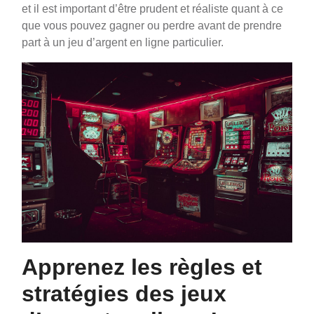
et il est important d’être prudent et réaliste quant à ce
que vous pouvez gagner ou perdre avant de prendre
part à un jeu d’argent en ligne particulier.
Apprenez les règles et
stratégies des jeux