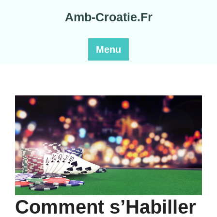
Skip
Amb-Croatie.Fr
to
content
Menu
Comment s’Habiller