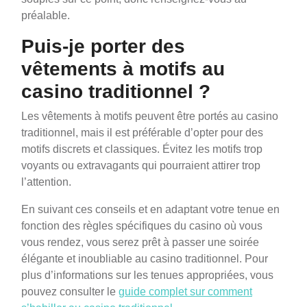
préalable.
Puis-je porter des
vêtements à motifs au
casino traditionnel ?
Les vêtements à motifs peuvent être portés au casino
traditionnel, mais il est préférable d’opter pour des
motifs discrets et classiques. Évitez les motifs trop
voyants ou extravagants qui pourraient attirer trop
l’attention.
En suivant ces conseils et en adaptant votre tenue en
fonction des règles spécifiques du casino où vous
vous rendez, vous serez prêt à passer une soirée
élégante et inoubliable au casino traditionnel. Pour
plus d’informations sur les tenues appropriées, vous
pouvez consulter le
guide complet sur comment