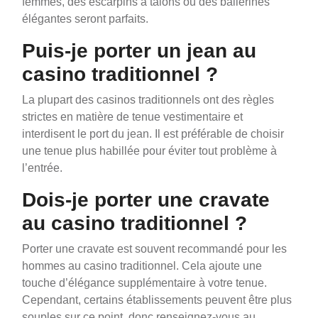
femmes, des escarpins à talons ou des ballerines
élégantes seront parfaits.
Puis-je porter un jean au
casino traditionnel ?
La plupart des casinos traditionnels ont des règles
strictes en matière de tenue vestimentaire et
interdisent le port du jean. Il est préférable de choisir
une tenue plus habillée pour éviter tout problème à
l’entrée.
Dois-je porter une cravate
au casino traditionnel ?
Porter une cravate est souvent recommandé pour les
hommes au casino traditionnel. Cela ajoute une
touche d’élégance supplémentaire à votre tenue.
Cependant, certains établissements peuvent être plus
souples sur ce point, donc renseignez-vous au