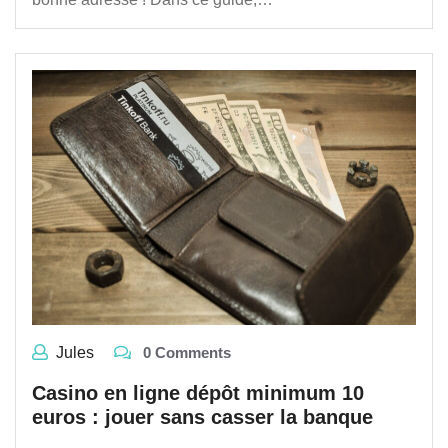
Jules
0 Comments
Casino en ligne dépôt minimum 10
euros : jouer sans casser la banque