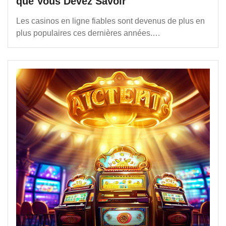
que Vous Devez Savoir
Les casinos en ligne fiables sont devenus de plus en
plus populaires ces dernières années.…