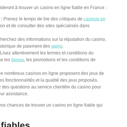
deront à trouver un casino en ligne fiable en France :
 :
Prenez le temps de lire des critiques de
casinos en
ion et de consulter des sites spécialisés dans
erchez des informations sur la réputation du casino,
istorique de paiement des
gains
.
Lisez attentivement les termes et conditions du
ne les
bonus
, les promotions et les conditions de
e nombreux casinos en ligne proposent des jeux de
es fonctionnalités et la qualité des jeux proposés.
des questions au service clientèle du casino pour
leur assistance.
os chances de trouver un casino en ligne fiable qui
fiables