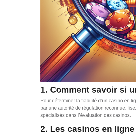
1. Comment savoir si un
Pour déterminer la fiabilité d’un casino en li
par une autorité de régulation reconnue, lise
spécialisés dans l’évaluation des casinos.
2. Les casinos en ligne