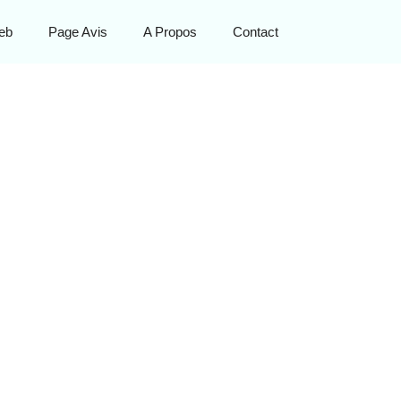
eb
Page Avis
A Propos
Contact