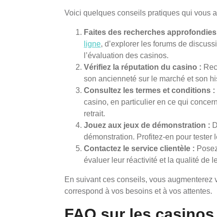
Voici quelques conseils pratiques qui vous ai
Faites des recherches approfondies
ligne
, d’explorer les forums de discuss
l’évaluation des casinos.
Vérifiez la réputation du casino :
Rech
son ancienneté sur le marché et son h
Consultez les termes et conditions :
casino, en particulier en ce qui concer
retrait.
Jouez aux jeux de démonstration :
D
démonstration. Profitez-en pour tester l
Contactez le service clientèle :
Posez 
évaluer leur réactivité et la qualité de 
En suivant ces conseils, vous augmenterez v
correspond à vos besoins et à vos attentes.
FAQ sur les casinos 