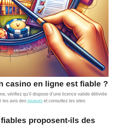
 casino en ligne est fiable ?
gne, vérifiez qu’il dispose d’une licence valide délivrée
z les avis des
joueurs
et consultez les sites
 fiables proposent-ils des