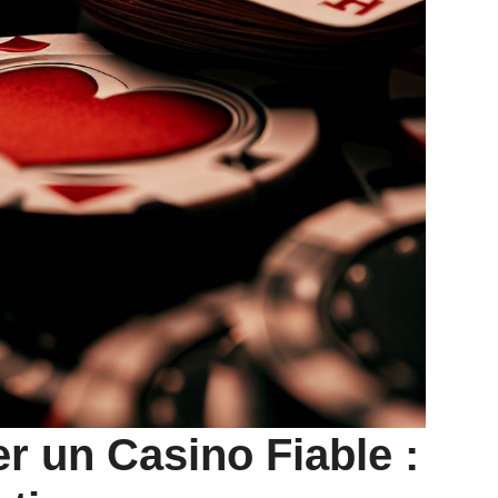
 un Casino Fiable :