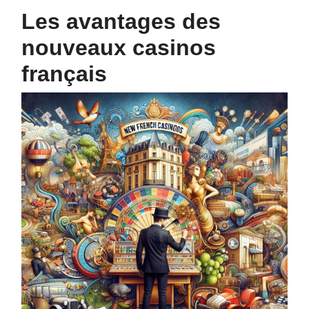
Les avantages des
nouveaux casinos
français