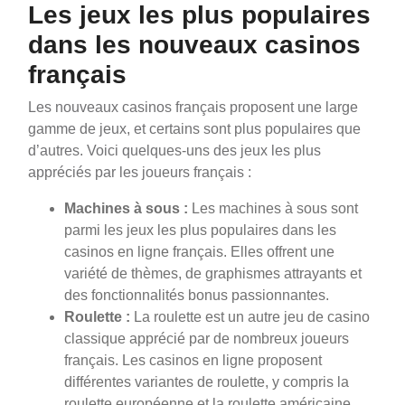
Les jeux les plus populaires
dans les nouveaux casinos
français
Les nouveaux casinos français proposent une large
gamme de jeux, et certains sont plus populaires que
d’autres. Voici quelques-uns des jeux les plus
appréciés par les joueurs français :
Machines à sous :
Les machines à sous sont
parmi les jeux les plus populaires dans les
casinos en ligne français. Elles offrent une
variété de thèmes, de graphismes attrayants et
des fonctionnalités bonus passionnantes.
Roulette :
La roulette est un autre jeu de casino
classique apprécié par de nombreux joueurs
français. Les casinos en ligne proposent
différentes variantes de roulette, y compris la
roulette européenne et la roulette américaine.