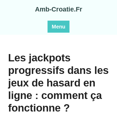
Skip
Amb-Croatie.Fr
to
content
Menu
Les jackpots
progressifs dans les
jeux de hasard en
ligne : comment ça
fonctionne ?