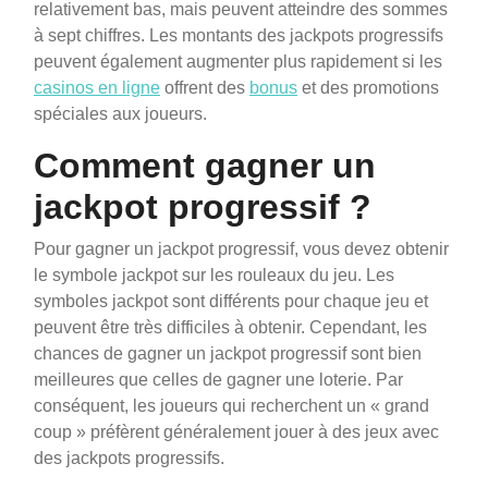
relativement bas, mais peuvent atteindre des sommes
à sept chiffres. Les montants des jackpots progressifs
peuvent également augmenter plus rapidement si les
casinos en ligne
offrent des
bonus
et des promotions
spéciales aux joueurs.
Comment gagner un
jackpot progressif ?
Pour gagner un jackpot progressif, vous devez obtenir
le symbole jackpot sur les rouleaux du jeu. Les
symboles jackpot sont différents pour chaque jeu et
peuvent être très difficiles à obtenir. Cependant, les
chances de gagner un jackpot progressif sont bien
meilleures que celles de gagner une loterie. Par
conséquent, les joueurs qui recherchent un « grand
coup » préfèrent généralement jouer à des jeux avec
des jackpots progressifs.