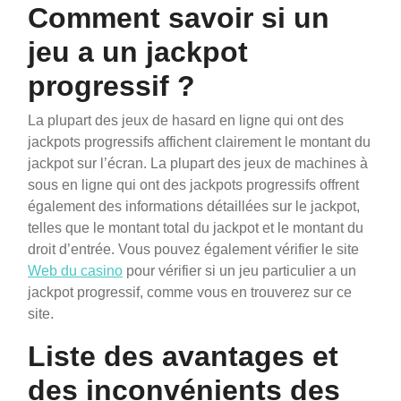
Comment savoir si un
jeu a un jackpot
progressif ?
La plupart des jeux de hasard en ligne qui ont des
jackpots progressifs affichent clairement le montant du
jackpot sur l’écran. La plupart des jeux de machines à
sous en ligne qui ont des jackpots progressifs offrent
également des informations détaillées sur le jackpot,
telles que le montant total du jackpot et le montant du
droit d’entrée. Vous pouvez également vérifier le site
Web du casino
pour vérifier si un jeu particulier a un
jackpot progressif, comme vous en trouverez sur ce
site.
Liste des avantages et
des inconvénients des