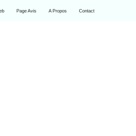
eb
Page Avis
A Propos
Contact