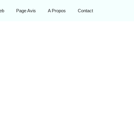
eb
Page Avis
A Propos
Contact