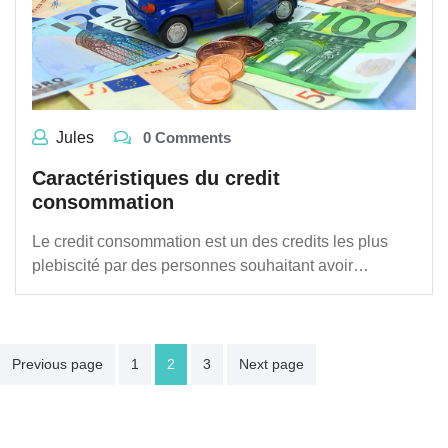
Jules
0 Comments
Caractéristiques du credit
consommation
Le credit consommation est un des credits les plus
plebiscité par des personnes souhaitant avoir…
Navigation
Previous page
1
2
3
Next page
des
articles