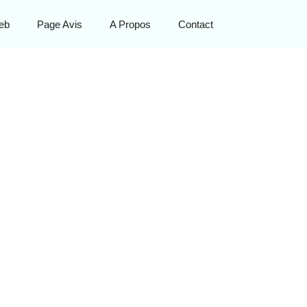
eb
Page Avis
A Propos
Contact