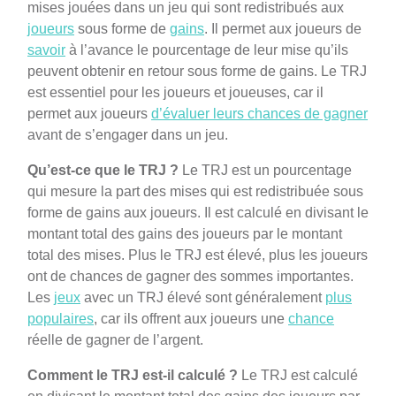
mises jouées dans un jeu qui sont redistribués aux
joueurs
sous forme de
gains
. Il permet aux joueurs de
savoir
à l’avance le pourcentage de leur mise qu’ils
peuvent obtenir en retour sous forme de gains. Le TRJ
est essentiel pour les joueurs et joueuses, car il
permet aux joueurs
d’évaluer leurs chances de gagner
avant de s’engager dans un jeu.
Qu’est-ce que le TRJ ?
Le TRJ est un pourcentage
qui mesure la part des mises qui est redistribuée sous
forme de gains aux joueurs. Il est calculé en divisant le
montant total des gains des joueurs par le montant
total des mises. Plus le TRJ est élevé, plus les joueurs
ont de chances de gagner des sommes importantes.
Les
jeux
avec un TRJ élevé sont généralement
plus
populaires
, car ils offrent aux joueurs une
chance
réelle de gagner de l’argent.
Comment le TRJ est-il calculé ?
Le TRJ est calculé