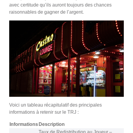
avec certitude qu’ils auront toujours des chances
raisonnables de gagner de l’argent.
Voici un tableau récapitulatif des principales
informations à retenir sur le TRJ :
Informations
Description
Taux de Redistribution au Joueur –