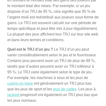
en divisant le montant total des gains des joueurs par
le montant total des mises. Par exemple, si un jeu
dispose d’un TRJ de 95 %, cela signifie que 95 % de
l’argent misé est redistribué aux joueurs sous forme de
gains. Le TRJ est souvent calculé sur une période de
temps spécifique et peut être mis à jour régulièrement.
La plupart des jeux affichent leur TRJ sur leur site web
et dans leurs termes et conditions.
Quel est le TRJ d’un jeu ?
Le TRJ d’un jeu peut
varier considérablement selon le jeu et le fournisseur.
Certains jeux peuvent avoir un TRJ de plus de 99 %,
tandis que d’autres peuvent avoir un TRJ inférieur à
95 %. Le TRJ varie également selon le type de jeu.
Par exemple, les machines à sous et les jeux de
casino en ligne
ont généralement un TRJ plus bas
que les jeux de sport et les
jeux de cartes
. Les jeux à
jackpot
progressif ont également un TRJ plus bas que
les jeux normaux.