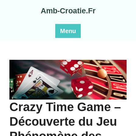
Skip
Amb-Croatie.Fr
to
content
Menu
Crazy Time Game –
Découverte du Jeu
Phénomène des