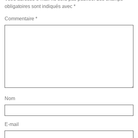
obligatoires sont indiqués avec
*
Commentaire
*
Nom
E-mail