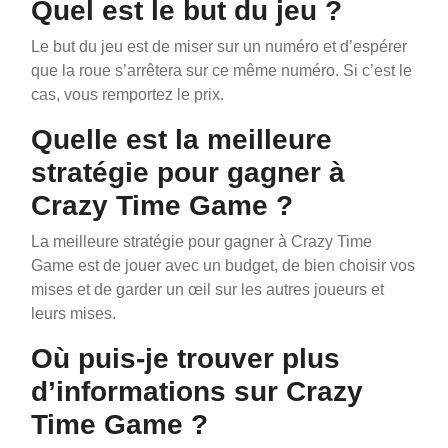
Quel est le but du jeu ?
Le but du jeu est de miser sur un numéro et d’espérer
que la roue s’arrêtera sur ce même numéro. Si c’est le
cas, vous remportez le prix.
Quelle est la meilleure
stratégie pour gagner à
Crazy Time Game ?
La meilleure stratégie pour gagner à Crazy Time
Game est de jouer avec un budget, de bien choisir vos
mises et de garder un œil sur les autres joueurs et
leurs mises.
Où puis-je trouver plus
d’informations sur Crazy
Time Game ?