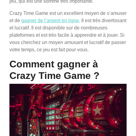
jeu, qui est une somme très importante.
Crazy Time Game est un excellent moyen de s’amuser
et de
gagner de l’argent en ligne
. Il est très divertissant
et lucratif. Il est disponible sur de nombreuses
plateformes et est très facile à apprendre et à jouer. Si
vous cherchez un moyen amusant et lucratif de passer
votre temps, ce jeu est fait pour vous.
Comment gagner à
Crazy Time Game ?