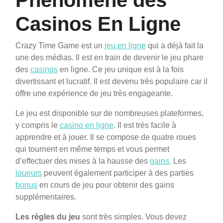
Casinos En Ligne
Crazy Time Game est un
jeu en ligne
qui a déjà fait la
une des médias. Il est en train de devenir le jeu phare
des
casinos
en ligne. Ce jeu unique est à la fois
divertissant et lucratif. Il est devenu très populaire car il
offre une expérience de jeu très engageante.
Le jeu est disponible sur de nombreuses plateformes,
y compris le
casino en ligne
. Il est très facile à
apprendre et à jouer. Il se compose de quatre roues
qui tournent en même temps et vous permet
d’effectuer des mises à la hausse des
gains
. Les
joueurs
peuvent également participer à des parties
bonus
en cours de jeu pour obtenir des gains
supplémentaires.
Les règles du jeu
sont très simples. Vous devez