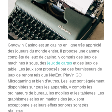
Gratowin Casino est un casino en ligne très apprécié
des joueurs du monde entier. Il propose une gamme
complète de jeux de casino, y compris des jeux de
machines à sous, des
jeux de cartes
et des jeux de
table. Les jeux sont proposés par des fournisseurs de
jeux de renom tels que NetEnt, Play’n GO,
Microgaming et bien d’autres. Les jeux sont également
disponibles sur tous les appareils, y compris les
ordinateurs de bureau, les mobiles et les tablettes. Les
graphismes et les animations des jeux sont
exceptionnels et leurs effets sonores sont très
réalistes.