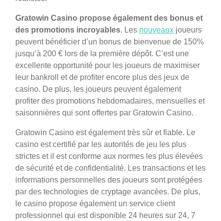
Gratowin Casino propose également des bonus et
des promotions incroyables
. Les
nouveaux
joueurs
peuvent bénéficier d’un bonus de bienvenue de 150%
jusqu’à 200 € lors de la première dépôt. C’est une
excellente opportunité pour les joueurs de maximiser
leur bankroll et de profiter encore plus des jeux de
casino. De plus, les joueurs peuvent également
profiter des promotions hebdomadaires, mensuelles et
saisonnières qui sont offertes par Gratowin Casino.
Gratowin Casino est également très sûr et fiable. Le
casino est certifié par les autorités de jeu les plus
strictes et il est conforme aux normes les plus élevées
de sécurité et de confidentialité. Les transactions et les
informations personnelles des joueurs sont protégées
par des technologies de cryptage avancées. De plus,
le casino propose également un service client
professionnel qui est disponible 24 heures sur 24, 7