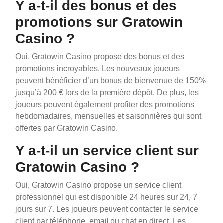
Y a-t-il des bonus et des
promotions sur Gratowin
Casino ?
Oui, Gratowin Casino propose des bonus et des
promotions incroyables. Les nouveaux joueurs
peuvent bénéficier d’un bonus de bienvenue de 150%
jusqu’à 200 € lors de la première dépôt. De plus, les
joueurs peuvent également profiter des promotions
hebdomadaires, mensuelles et saisonnières qui sont
offertes par Gratowin Casino.
Y a-t-il un service client sur
Gratowin Casino ?
Oui, Gratowin Casino propose un service client
professionnel qui est disponible 24 heures sur 24, 7
jours sur 7. Les joueurs peuvent contacter le service
client par téléphone, email ou chat en direct. Les