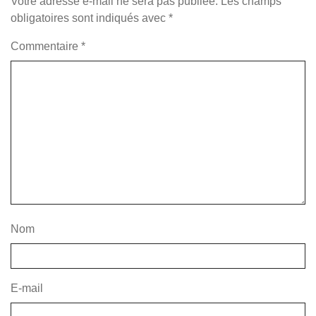
Votre adresse e-mail ne sera pas publiée.
Les champs
obligatoires sont indiqués avec
*
Commentaire
*
Nom
E-mail