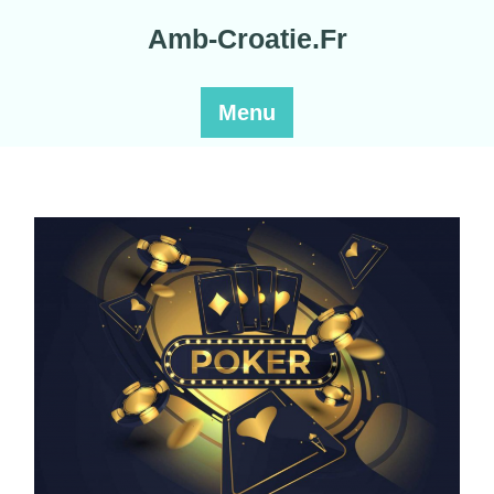
Skip
Amb-Croatie.Fr
to
content
Menu