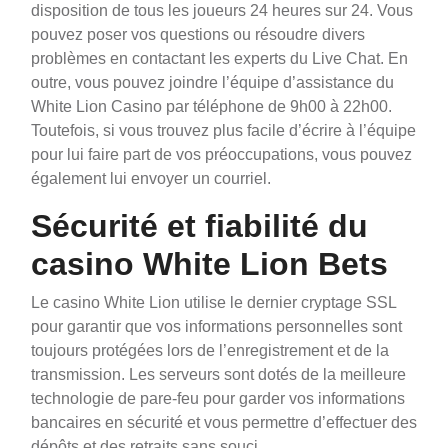
disposition de tous les joueurs 24 heures sur 24. Vous
pouvez poser vos questions ou résoudre divers
problèmes en contactant les experts du Live Chat. En
outre, vous pouvez joindre l’équipe d’assistance du
White Lion Casino par téléphone de 9h00 à 22h00.
Toutefois, si vous trouvez plus facile d’écrire à l’équipe
pour lui faire part de vos préoccupations, vous pouvez
également lui envoyer un courriel.
Sécurité et fiabilité du
casino White Lion Bets
Le casino White Lion utilise le dernier cryptage SSL
pour garantir que vos informations personnelles sont
toujours protégées lors de l’enregistrement et de la
transmission. Les serveurs sont dotés de la meilleure
technologie de pare-feu pour garder vos informations
bancaires en sécurité et vous permettre d’effectuer des
dépôts et des retraits sans souci.