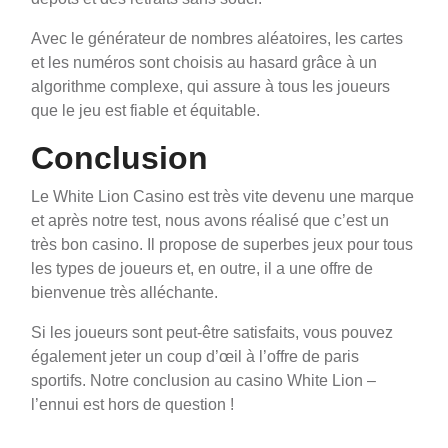
Avec le générateur de nombres aléatoires, les cartes
et les numéros sont choisis au hasard grâce à un
algorithme complexe, qui assure à tous les joueurs
que le jeu est fiable et équitable.
Conclusion
Le White Lion Casino est très vite devenu une marque
et après notre test, nous avons réalisé que c’est un
très bon casino. Il propose de superbes jeux pour tous
les types de joueurs et, en outre, il a une offre de
bienvenue très alléchante.
Si les joueurs sont peut-être satisfaits, vous pouvez
également jeter un coup d’œil à l’offre de paris
sportifs. Notre conclusion au casino White Lion –
l’ennui est hors de question !