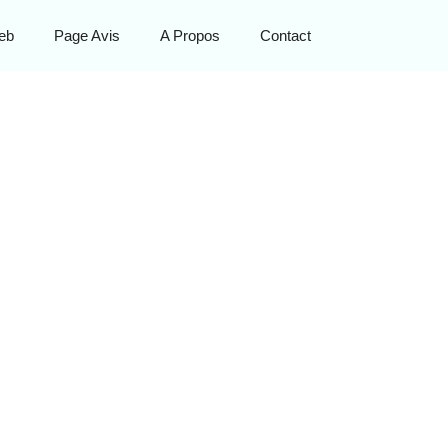
eb
Page Avis
A Propos
Contact