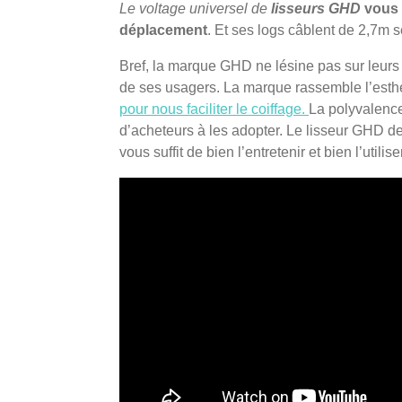
Le voltage universel de
lisseurs GHD
vous p
déplacement
. Et ses logs câblent de 2,7m s
Bref, la marque GHD ne lésine pas sur leur
de ses usagers. La marque rassemble l’esth
pour nous faciliter le coiffage.
La polyvalence
d’acheteurs à les adopter. Le lisseur GHD d
vous suffit de bien l’entretenir et bien l’utiliser