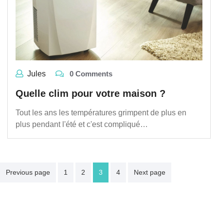
Jules
0 Comments
Quelle clim pour votre maison ?
Tout les ans les températures grimpent de plus en
plus pendant l'été et c'est compliqué…
Navigation
Previous page
1
2
3
4
Next page
des
articles